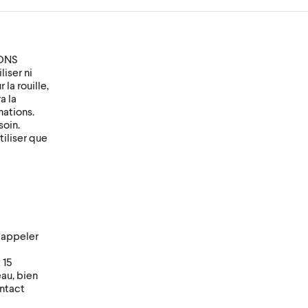
ONS
ser ni
la rouille,
a la
nations.
soin.
iliser que
 appeler
 15
au, bien
ontact