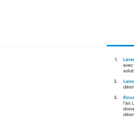
Laver
avec 
solut
Laiss
désin
Rinc
l’air
doive
désin