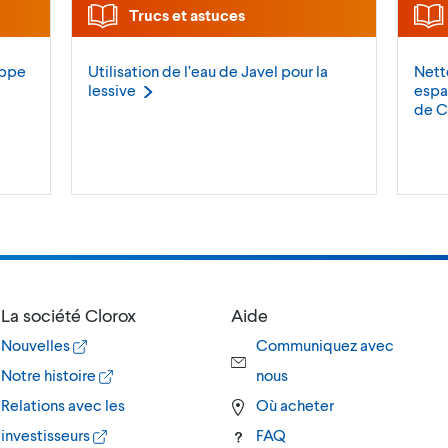
Trucs et astuces
ippe
Utilisation de l’eau de Javel pour la
Nett
lessive
espa
de
C
La société Clorox
Aide
Nouvelles
Communiquez avec
Notre histoire
nous
Relations avec les
Où acheter
investisseurs
FAQ