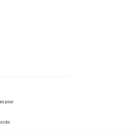
res pour
 accès