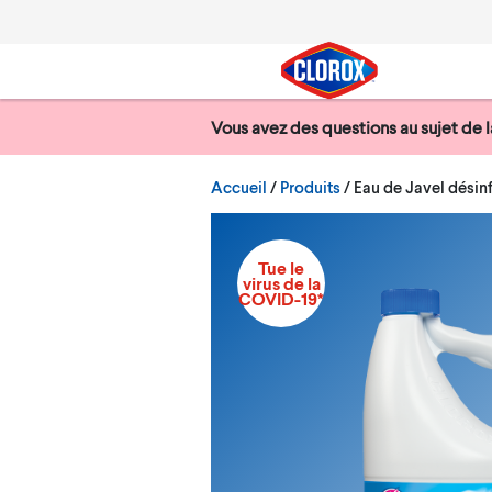
Passer au menu principal
Passer au contenu principal
Passer au pied de page
Vous avez des questions au sujet de 
Recherche
Courant:
Accueil
/
Produits
Eau de Javel désin
Tue le
virus de la
COVID-19*