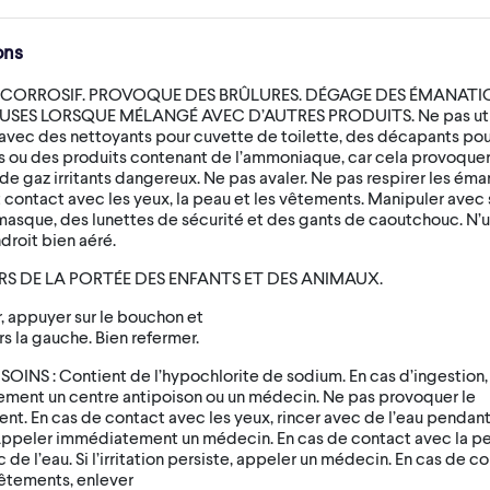
ons
 CORROSIF. PROVOQUE DES BRÛLURES. DÉGAGE DES ÉMANATI
SES LORSQUE MÉLANGÉ AVEC D’AUTRES PRODUITS. Ne pas utili
vec des nettoyants pour cuvette de toilette, des décapants pour 
s ou des produits contenant de l’ammoniaque, car cela provoquer
de gaz irritants dangereux. Ne pas avaler. Ne pas respirer les éma
t contact avec les yeux, la peau et les vêtements. Manipuler avec 
masque, des lunettes de sécurité et des gants de caoutchouc. N’ut
droit bien aéré.
RS DE LA PORTÉE DES ENFANTS ET DES ANIMAUX.
r, appuyer sur le bouchon et
rs la gauche. Bien refermer.
OINS : Contient de l’hypochlorite de sodium. En cas d’ingestion,
ment un centre antipoison ou un médecin. Ne pas provoquer le
t. En cas de contact avec les yeux, rincer avec de l’eau pendant
Appeler immédiatement un médecin. En cas de contact avec la pe
c de l’eau. Si l’irritation persiste, appeler un médecin. En cas de c
vêtements, enlever