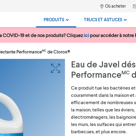
Où acheter
PRODUITS
TRUCS ET ASTUCES
la COVID-19 et de nos produits? Cliquez
ici
pour accéder à notre 
fectante Performance
de Clorox®
MC
Eau de Javel dés
Performance
d
MC
Ce produit tue les bactéries et 
couramment dans la maison et au
efficacement de nombreuses su
la maison, telles que les éviers,
électroménagers, les baignoires,
les murs, les surfaces qui entre
barbecues, et plus encore.