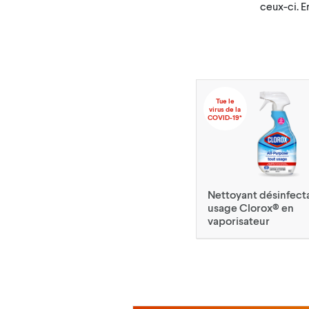
ceux-ci. En
Tue le
virus de la
COVID-19*
Nettoyant désinfect
usage Clorox® en
vaporisateur