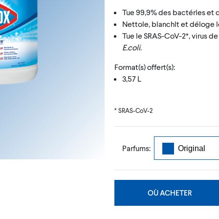
Tue 99,9% des bactérles et d
Nettole, blanchlt et déloge l
Tue le SRAS-CoV-2*, virus de
E.coli
.
Format(s) offert(s):
3,57 L
* SRAS-CoV-2
Parfums:
OÙ ACHETER