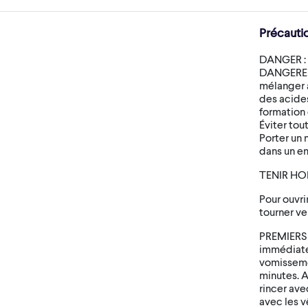
Précauti
DANGER :
DANGEREU
mélanger a
des acide
formation 
Éviter tou
Porter un 
dans un en
TENIR HO
Pour ouvri
tourner ve
PREMIERS S
immédiate
vomissemen
minutes. 
rincer ave
avec les 