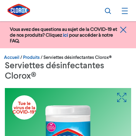
Passer au menu principal
Passer au contenu principal
Passer au pied de page
Recherche
Ouvr
Vous avez des questions au sujet de la COVID-19 et
de nos produits? Cliquez
ici
pour accéder à notre
FAQ.
Courant:
Accueil
/
Produits
Serviettes désinfectantes Clorox®
Serviettes désinfectantes
Clorox®
Tue le
virus de la
COVID-19*