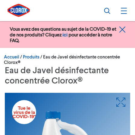
Passer au menu principal
Passer au contenu principal
Passer au pied de page
Recherche
Ouvr
Vous avez des questions au sujet de la COVID-19 et
de nos produits? Cliquez
ici
pour accéder à notre
FAQ.
Courant:
Accueil
/
Produits
Eau de Javel désinfectante concentrée
Clorox®
Eau de Javel désinfectante
concentrée Clorox®
Tue le
virus de la
COVID-19*