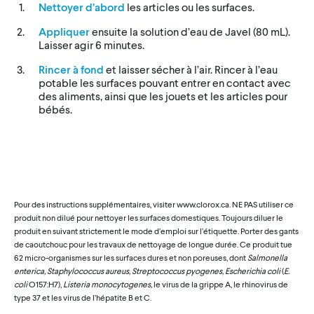
Nettoyer d’abord
les articles ou les surfaces.
Appliquer
ensuite la solution d’eau de Javel (80 mL).
Laisser agir 6 minutes.
Rincer à fond
et laisser sécher à l’air. Rincer à l’eau
potable les surfaces pouvant entrer en contact avec
des aliments, ainsi que les jouets et les articles pour
bébés.
Pour des instructions supplémentaires, visiter www.clorox.ca. NE PAS utiliser ce
produit non dilué pour nettoyer les surfaces domestiques. Toujours diluer le
produit en suivant strictement le mode d’emploi sur l’étiquette. Porter des gants
de caoutchouc pour les travaux de nettoyage de longue durée. Ce produit tue
62 micro-organismes sur les surfaces dures et non poreuses, dont
Salmonella
enterica, Staphylococcus aureus, Streptococcus pyogenes, Escherichia coli
(
E.
coli
O157:H7),
Listeria monocytogenes,
le virus de la grippe A, le rhinovirus de
type 37 et les virus de l’hépatite B et C.